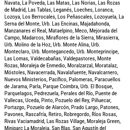
Navata, La Poveda, Las Matas, Las Norias, Las Rozas
de Madrid, Las Tablas, Leganés, Loeches, Loranca,
Lozoya, Los Berrocales, Los Peñascales, Lozoyuela, La
Serna del Monte, Urb. Las Encinas, Majadahonda,
Manzanares el Real, Mataelpino, Meco, Mejorada del
Campo, Madarcos, Miraflores de la Sierra, Mirasierra,
Urb. Molino de la Hoz, Urb. Monte Alina, Urb.
Monteclaro, Urb. Montegancedo, Urb. Monteprincipe,
Las Lomas, Valdecabañas, Valdepastores, Monte
Rozas, Moraleja de Enmedio, Moralzarzal, Moratalaz,
Móstoles, Navacerrada, Navalafuente, Navalcarnero,
Nuevos Ministerios, Pacífico, Palomeras, Paracuellos
de Jarama, Parla, Parque Coimbra, Urb. El Bosque,
Parquelagos, Pedrezuela, Perales del Río, Puente de
Vallecas, Uceda, Pinto, Pozuelo del Rey, Piñuecar,
Portazgo, Pozuelo de Alarcón, Prado Largo, Patones,
Pavones, Rascafría, Retiro, Robregordo, Ríos Rosas,
Rivas Vaciamadrid, Las Rozas Village, Moraleja Green,
Miniparc La Moraleja, San Blas, San Agustín del