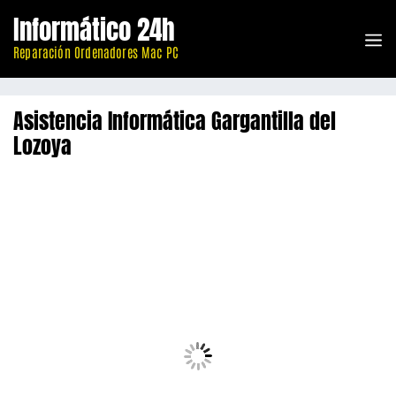
Saltar
Informático 24h
al
M
contenido
Reparación Ordenadores Mac PC
Asistencia Informática Gargantilla del
Lozoya