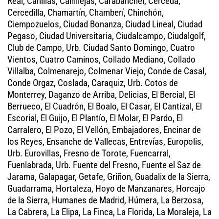
Real, Canillas, Canillejas, Carabanchel, Cerceda,
Cercedilla, Chamartín, Chamberí, Chinchón,
Ciempozuelos, Ciudad Bonanza, Ciudad Lineal, Ciudad
Pegaso, Ciudad Universitaria, Ciudalcampo, Ciudalgolf,
Club de Campo, Urb. Ciudad Santo Domingo, Cuatro
Vientos, Cuatro Caminos, Collado Mediano, Collado
Villalba, Colmenarejo, Colmenar Viejo, Conde de Casal,
Conde Orgaz, Coslada, Caraquiz, Urb. Cotos de
Monterrey, Daganzo de Arriba, Delicias, El Bercial, El
Berrueco, El Cuadrón, El Boalo, El Casar, El Cantizal, El
Escorial, El Guijo, El Plantío, El Molar, El Pardo, El
Carralero, El Pozo, El Vellón, Embajadores, Encinar de
los Reyes, Ensanche de Vallecas, Entrevías, Europolis,
Urb. Eurovillas, Fresno de Torote, Fuencarral,
Fuenlabrada, Urb. Fuente del Fresno, Fuente el Saz de
Jarama, Galapagar, Getafe, Griñon, Guadalix de la Sierra,
Guadarrama, Hortaleza, Hoyo de Manzanares, Horcajo
de la Sierra, Humanes de Madrid, Húmera, La Berzosa,
La Cabrera, La Elipa, La Finca, La Florida, La Moraleja, La