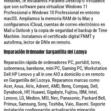
Windows, te instalamos Parallels Desktop o VirtualBox
que son software para virtualizar Windows 11
Professional o Windows 10 Professional en entorno
macOS. Ampliamos la memoria RAM de tu Mac y
configuramos iCloud, cuentas de correo electrónico en
Mail u Outlook y la copia de seguridad el backup de Time
Machine. Instalamos el certificado digital FNMT y
autofirma, lector de DNIe en remoto.
Reparación Ordenador Gargantilla del Lozoya
Reparación rápida de ordenadores PC, portátil, torre,
sobremesa, barebone, mini PC, Gaming PC, Workstation
Dell HP Lenovo y all in one AIO a domicilio o en remoto
en Gargantilla del Lozoya. Reparamos marcas como
Acer, Asus, Airis, Advent, AMD, Benq, Compaq, Dell,
Dynabook, HP, Huawei, Gigabyte, Fujitsu, IBM, Intel,
Lenovo, LG, Medion, MSI, Nec, Panasonic, Packard Bell,
Primux, Samsung, Sony, Toshiba, Vaio, Xiaomi. Soporte
instalación configuración actualización migración