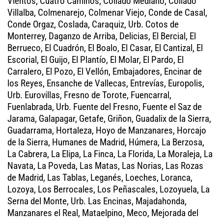
Vientos, Cuatro Caminos, Collado Mediano, Collado
Villalba, Colmenarejo, Colmenar Viejo, Conde de Casal,
Conde Orgaz, Coslada, Caraquiz, Urb. Cotos de
Monterrey, Daganzo de Arriba, Delicias, El Bercial, El
Berrueco, El Cuadrón, El Boalo, El Casar, El Cantizal, El
Escorial, El Guijo, El Plantío, El Molar, El Pardo, El
Carralero, El Pozo, El Vellón, Embajadores, Encinar de
los Reyes, Ensanche de Vallecas, Entrevías, Europolis,
Urb. Eurovillas, Fresno de Torote, Fuencarral,
Fuenlabrada, Urb. Fuente del Fresno, Fuente el Saz de
Jarama, Galapagar, Getafe, Griñon, Guadalix de la Sierra,
Guadarrama, Hortaleza, Hoyo de Manzanares, Horcajo
de la Sierra, Humanes de Madrid, Húmera, La Berzosa,
La Cabrera, La Elipa, La Finca, La Florida, La Moraleja, La
Navata, La Poveda, Las Matas, Las Norias, Las Rozas
de Madrid, Las Tablas, Leganés, Loeches, Loranca,
Lozoya, Los Berrocales, Los Peñascales, Lozoyuela, La
Serna del Monte, Urb. Las Encinas, Majadahonda,
Manzanares el Real, Mataelpino, Meco, Mejorada del