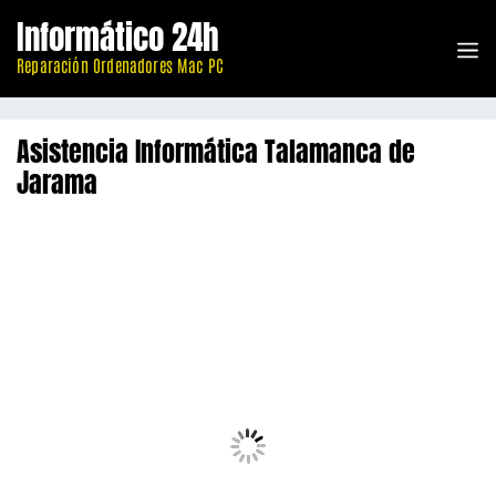
Saltar
Informático 24h
al
M
contenido
Reparación Ordenadores Mac PC
Asistencia Informática Talamanca de
Jarama