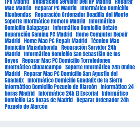
TPV Madrid
Reparación Servidor Dell HP Madrid
Reparar
Mac Madrid
Reparar PC Madrid
Informático Domicilio
Alcobendas
Reparación Ordenador Boadilla del Monte
Soporte Informático Remoto Madrid
Informático
Domicilio Galapagar
Informático Domicilio Getafe
Reparación Gaming PC Madrid
Home Computer Repair
Madrid
Home Mac PC Repair Madrid
Técnico Mac
Domicilio Majadahonda
Reparación Servidor 24h
Madrid
Informático Domicilio San Sebastián de los
Reyes
Reparar Mac PC Domicilio Torrelodones
Informático Ciudalcampo
Soporte Informático 24h Online
Madrid
Reparar Mac PC Domicilio San Agustín del
Guadalix
Informático Domicilio Guadalix de la Sierra
Informático Domicilio Pozuelo de Alarcón
Informático 24
horas Madrid
Informático 24h El Escorial
Informático
Domicilio Las Rozas de Madrid
Reparar Ordenador 24h
Pozuelo de Alarcón