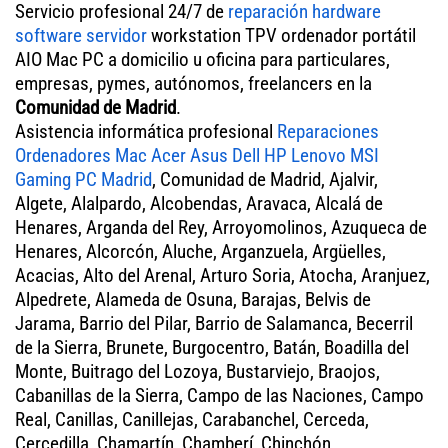
Servicio profesional 24/7 de
reparación hardware
software servidor
workstation TPV ordenador portátil
AIO Mac PC a domicilio u oficina para particulares,
empresas, pymes, autónomos, freelancers en la
Comunidad de Madrid
.
Asistencia informática profesional
Reparaciones
Ordenadores Mac Acer Asus Dell HP Lenovo MSI
Gaming PC Madrid
, Comunidad de Madrid, Ajalvir,
Algete, Alalpardo, Alcobendas, Aravaca, Alcalá de
Henares, Arganda del Rey, Arroyomolinos, Azuqueca de
Henares, Alcorcón, Aluche, Arganzuela, Argüelles,
Acacias, Alto del Arenal, Arturo Soria, Atocha, Aranjuez,
Alpedrete, Alameda de Osuna, Barajas, Belvis de
Jarama, Barrio del Pilar, Barrio de Salamanca, Becerril
de la Sierra, Brunete, Burgocentro, Batán, Boadilla del
Monte, Buitrago del Lozoya, Bustarviejo, Braojos,
Cabanillas de la Sierra, Campo de las Naciones, Campo
Real, Canillas, Canillejas, Carabanchel, Cerceda,
Cercedilla, Chamartín, Chamberí, Chinchón,