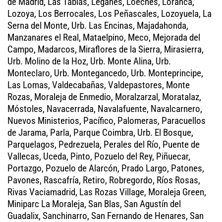
de Madrid, Las Tablas, Leganés, Loeches, Loranca,
Lozoya, Los Berrocales, Los Peñascales, Lozoyuela, La
Serna del Monte, Urb. Las Encinas, Majadahonda,
Manzanares el Real, Mataelpino, Meco, Mejorada del
Campo, Madarcos, Miraflores de la Sierra, Mirasierra,
Urb. Molino de la Hoz, Urb. Monte Alina, Urb.
Monteclaro, Urb. Montegancedo, Urb. Monteprincipe,
Las Lomas, Valdecabañas, Valdepastores, Monte
Rozas, Moraleja de Enmedio, Moralzarzal, Moratalaz,
Móstoles, Navacerrada, Navalafuente, Navalcarnero,
Nuevos Ministerios, Pacífico, Palomeras, Paracuellos
de Jarama, Parla, Parque Coimbra, Urb. El Bosque,
Parquelagos, Pedrezuela, Perales del Río, Puente de
Vallecas, Uceda, Pinto, Pozuelo del Rey, Piñuecar,
Portazgo, Pozuelo de Alarcón, Prado Largo, Patones,
Pavones, Rascafría, Retiro, Robregordo, Ríos Rosas,
Rivas Vaciamadrid, Las Rozas Village, Moraleja Green,
Miniparc La Moraleja, San Blas, San Agustín del
Guadalix, Sanchinarro, San Fernando de Henares, San