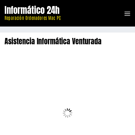
Saltar
Informático 24h
al
M
contenido
Reparación Ordenadores Mac PC
Asistencia Informática Venturada