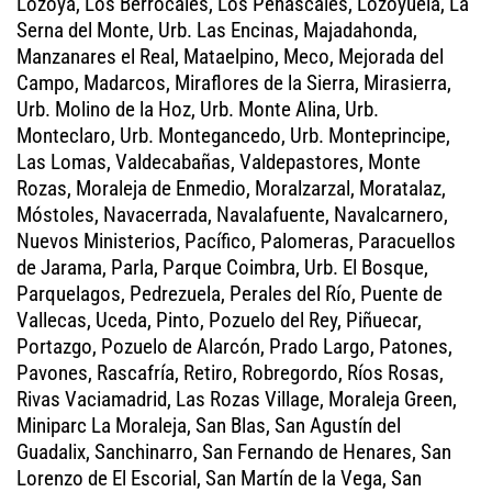
Lozoya, Los Berrocales, Los Peñascales, Lozoyuela, La
Serna del Monte, Urb. Las Encinas, Majadahonda,
Manzanares el Real, Mataelpino, Meco, Mejorada del
Campo, Madarcos, Miraflores de la Sierra, Mirasierra,
Urb. Molino de la Hoz, Urb. Monte Alina, Urb.
Monteclaro, Urb. Montegancedo, Urb. Monteprincipe,
Las Lomas, Valdecabañas, Valdepastores, Monte
Rozas, Moraleja de Enmedio, Moralzarzal, Moratalaz,
Móstoles, Navacerrada, Navalafuente, Navalcarnero,
Nuevos Ministerios, Pacífico, Palomeras, Paracuellos
de Jarama, Parla, Parque Coimbra, Urb. El Bosque,
Parquelagos, Pedrezuela, Perales del Río, Puente de
Vallecas, Uceda, Pinto, Pozuelo del Rey, Piñuecar,
Portazgo, Pozuelo de Alarcón, Prado Largo, Patones,
Pavones, Rascafría, Retiro, Robregordo, Ríos Rosas,
Rivas Vaciamadrid, Las Rozas Village, Moraleja Green,
Miniparc La Moraleja, San Blas, San Agustín del
Guadalix, Sanchinarro, San Fernando de Henares, San
Lorenzo de El Escorial, San Martín de la Vega, San