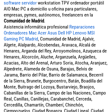
software servidor
workstation TPV ordenador portátil
AIO Mac PC a domicilio u oficina para particulares,
empresas, pymes, autónomos, freelancers en la
Comunidad de Madrid
.
Asistencia informática profesional
Reparaciones
Ordenadores Mac Acer Asus Dell HP Lenovo MSI
Gaming PC Madrid
, Comunidad de Madrid, Ajalvir,
Algete, Alalpardo, Alcobendas, Aravaca, Alcalá de
Henares, Arganda del Rey, Arroyomolinos, Azuqueca de
Henares, Alcorcón, Aluche, Arganzuela, Argüelles,
Acacias, Alto del Arenal, Arturo Soria, Atocha, Aranjuez,
Alpedrete, Alameda de Osuna, Barajas, Belvis de
Jarama, Barrio del Pilar, Barrio de Salamanca, Becerril
de la Sierra, Brunete, Burgocentro, Batán, Boadilla del
Monte, Buitrago del Lozoya, Bustarviejo, Braojos,
Cabanillas de la Sierra, Campo de las Naciones, Campo
Real, Canillas, Canillejas, Carabanchel, Cerceda,
Cercedilla, Chamartín, Chamberí, Chinchón,
Ciempozuelos, Ciudad Bonanza, Ciudad Lineal, Ciudad