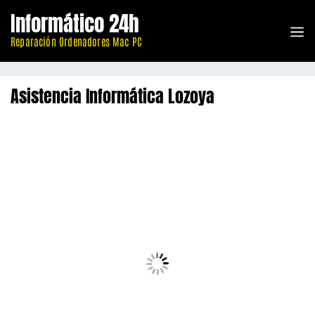
Saltar
Informático 24h
al
M
contenido
Reparación Ordenadores Mac PC
Asistencia Informática Lozoya