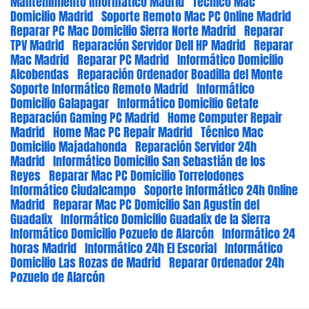
Mantenimiento Informático Madrid
Técnico Mac
Domicilio Madrid
Soporte Remoto Mac PC Online Madrid
Reparar PC Mac Domicilio Sierra Norte Madrid
Reparar
TPV Madrid
Reparación Servidor Dell HP Madrid
Reparar
Mac Madrid
Reparar PC Madrid
Informático Domicilio
Alcobendas
Reparación Ordenador Boadilla del Monte
Soporte Informático Remoto Madrid
Informático
Domicilio Galapagar
Informático Domicilio Getafe
Reparación Gaming PC Madrid
Home Computer Repair
Madrid
Home Mac PC Repair Madrid
Técnico Mac
Domicilio Majadahonda
Reparación Servidor 24h
Madrid
Informático Domicilio San Sebastián de los
Reyes
Reparar Mac PC Domicilio Torrelodones
Informático Ciudalcampo
Soporte Informático 24h Online
Madrid
Reparar Mac PC Domicilio San Agustín del
Guadalix
Informático Domicilio Guadalix de la Sierra
Informático Domicilio Pozuelo de Alarcón
Informático 24
horas Madrid
Informático 24h El Escorial
Informático
Domicilio Las Rozas de Madrid
Reparar Ordenador 24h
Pozuelo de Alarcón