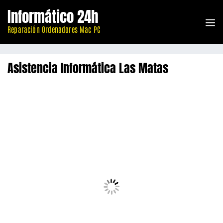
Saltar
Informático 24h
al
M
contenido
Reparación Ordenadores Mac PC
Asistencia Informática Las Matas