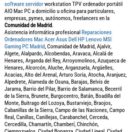
software servidor
workstation TPV ordenador portátil
AIO Mac PC a domicilio u oficina para particulares,
empresas, pymes, autónomos, freelancers en la
Comunidad de Madrid
.
Asistencia informática profesional
Reparaciones
Ordenadores Mac Acer Asus Dell HP Lenovo MSI
Gaming PC Madrid
, Comunidad de Madrid, Ajalvir,
Algete, Alalpardo, Alcobendas, Aravaca, Alcalá de
Henares, Arganda del Rey, Arroyomolinos, Azuqueca de
Henares, Alcorcón, Aluche, Arganzuela, Argüelles,
Acacias, Alto del Arenal, Arturo Soria, Atocha, Aranjuez,
Alpedrete, Alameda de Osuna, Barajas, Belvis de
Jarama, Barrio del Pilar, Barrio de Salamanca, Becerril
de la Sierra, Brunete, Burgocentro, Batán, Boadilla del
Monte, Buitrago del Lozoya, Bustarviejo, Braojos,
Cabanillas de la Sierra, Campo de las Naciones, Campo
Real, Canillas, Canillejas, Carabanchel, Cerceda,
Cercedilla, Chamartín, Chamberí, Chinchón,
Ciempozuelos, Ciudad Bonanza, Ciudad Lineal, Ciudad