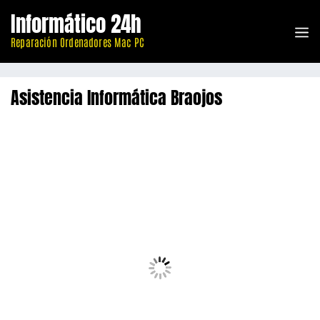
Saltar
Informático 24h
al
M
contenido
Reparación Ordenadores Mac PC
Asistencia Informática Braojos