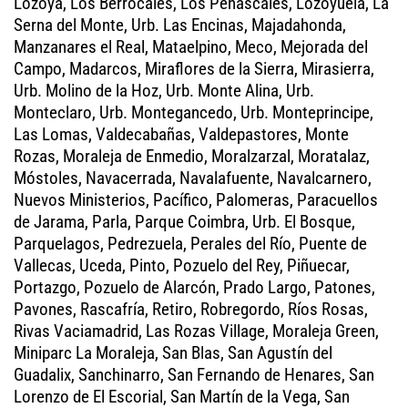
Lozoya, Los Berrocales, Los Peñascales, Lozoyuela, La
Serna del Monte, Urb. Las Encinas, Majadahonda,
Manzanares el Real, Mataelpino, Meco, Mejorada del
Campo, Madarcos, Miraflores de la Sierra, Mirasierra,
Urb. Molino de la Hoz, Urb. Monte Alina, Urb.
Monteclaro, Urb. Montegancedo, Urb. Monteprincipe,
Las Lomas, Valdecabañas, Valdepastores, Monte
Rozas, Moraleja de Enmedio, Moralzarzal, Moratalaz,
Móstoles, Navacerrada, Navalafuente, Navalcarnero,
Nuevos Ministerios, Pacífico, Palomeras, Paracuellos
de Jarama, Parla, Parque Coimbra, Urb. El Bosque,
Parquelagos, Pedrezuela, Perales del Río, Puente de
Vallecas, Uceda, Pinto, Pozuelo del Rey, Piñuecar,
Portazgo, Pozuelo de Alarcón, Prado Largo, Patones,
Pavones, Rascafría, Retiro, Robregordo, Ríos Rosas,
Rivas Vaciamadrid, Las Rozas Village, Moraleja Green,
Miniparc La Moraleja, San Blas, San Agustín del
Guadalix, Sanchinarro, San Fernando de Henares, San
Lorenzo de El Escorial, San Martín de la Vega, San