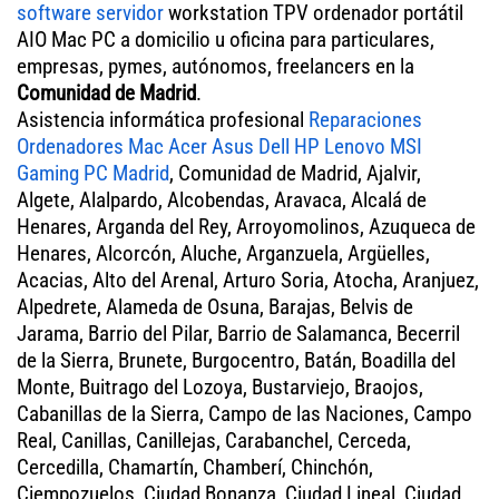
software servidor
workstation TPV ordenador portátil
AIO Mac PC a domicilio u oficina para particulares,
empresas, pymes, autónomos, freelancers en la
Comunidad de Madrid
.
Asistencia informática profesional
Reparaciones
Ordenadores Mac Acer Asus Dell HP Lenovo MSI
Gaming PC Madrid
, Comunidad de Madrid, Ajalvir,
Algete, Alalpardo, Alcobendas, Aravaca, Alcalá de
Henares, Arganda del Rey, Arroyomolinos, Azuqueca de
Henares, Alcorcón, Aluche, Arganzuela, Argüelles,
Acacias, Alto del Arenal, Arturo Soria, Atocha, Aranjuez,
Alpedrete, Alameda de Osuna, Barajas, Belvis de
Jarama, Barrio del Pilar, Barrio de Salamanca, Becerril
de la Sierra, Brunete, Burgocentro, Batán, Boadilla del
Monte, Buitrago del Lozoya, Bustarviejo, Braojos,
Cabanillas de la Sierra, Campo de las Naciones, Campo
Real, Canillas, Canillejas, Carabanchel, Cerceda,
Cercedilla, Chamartín, Chamberí, Chinchón,
Ciempozuelos, Ciudad Bonanza, Ciudad Lineal, Ciudad